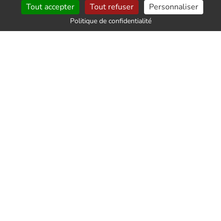
Tout accepter
Tout refuser
Personnaliser
Ducaroy
. À l'époque, ils ont littéralement
révolutionné les logements des Français
, en leur
Politique de confidentialité
permettant d'avoir une assise moelleuse et
confortable à souhait dans le salon.
Pour toutes les personnes qui ont connu cette
époque des Trente Glorieuses, retrouver un canapé
Togo fait l'effet d'une véritable «
madeleine de Proust
» : autant dire que si vous en possédez un chez vous,
vous avez toutes les chances de séduire les
personnes qui ont connu cette époque et de le
revendre sans difficulté.
Bien évidemment, pour avoir toutes les chances de
revendre ce style de canapé, il faut que le produit soit
en bon état de conservation
.