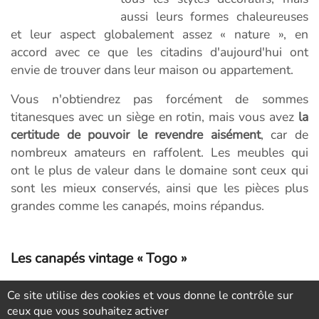
aussi leurs formes chaleureuses
et leur aspect globalement assez « nature », en
accord avec ce que les citadins d'aujourd'hui ont
envie de trouver dans leur maison ou appartement.
Vous n'obtiendrez pas forcément de sommes
titanesques avec un siège en rotin, mais vous avez
la
certitude de pouvoir le revendre aisément
, car de
nombreux amateurs en raffolent. Les meubles qui
ont le plus de valeur dans le domaine sont ceux qui
sont les mieux conservés, ainsi que les pièces plus
grandes comme les canapés, moins répandus.
Les canapés vintage « Togo »
Ce site utilise des cookies et vous donne le contrôle sur
Les canapés
Togo
sont arrivés au coeur des
années
ceux que vous souhaitez activer
1970
en France, sous l'influence du créateur
Michel