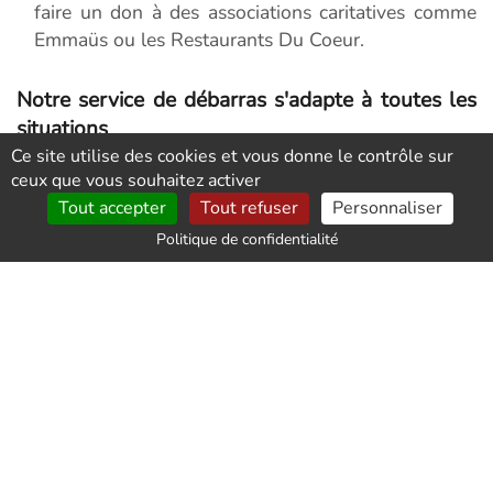
faire un don à des associations caritatives comme
Emmaüs ou les Restaurants Du Coeur.
Notre service de débarras s'adapte à toutes les
situations
Ce site utilise des cookies et vous donne le contrôle sur
Notre service de débarras de meubles dans un
ceux que vous souhaitez activer
appartement prend en charge même les objets de
Tout accepter
Tout refuser
Personnaliser
grand volume. Nous intervenons également dans
Politique de confidentialité
les copropriétés avec des parties communes
étroites sans problème. Nos débarrasseurs
professionnels vident votre appartement et
enlèvent les meubles que vous souhaitez. Nous
vous garantissons une qualité de service
remarquable. N'hésitez pas à nous contacter pour
obtenir un devis pour le débarras de meubles dans
votre appartement à Gasville-Oisème.