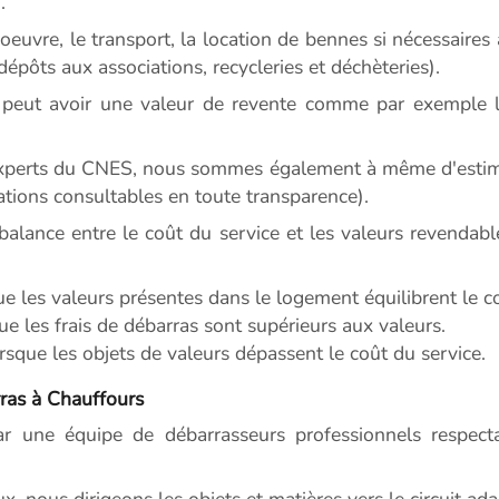
.
euvre, le transport, la location de bennes si nécessaires a
 dépôts aux associations, recycleries et déchèteries).
peut avoir une valeur de revente comme par exemple le
experts du CNES, nous sommes également à même d'estimer
ations consultables en toute transparence).
balance entre le coût du service et les valeurs revendabl
ue les valeurs présentes dans le logement équilibrent le c
ue les frais de débarras sont supérieurs aux valeurs.
sque les objets de valeurs dépassent le coût du service.
ras à Chauffours
ar une équipe de débarrasseurs professionnels respectan
ux, nous dirigeons les objets et matières vers le circuit ada