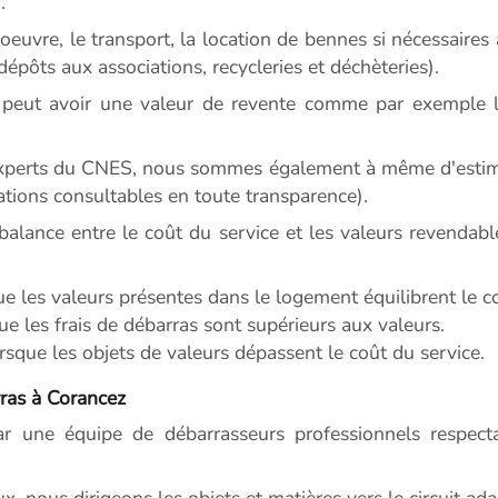
.
euvre, le transport, la location de bennes si nécessaires a
 dépôts aux associations, recycleries et déchèteries).
peut avoir une valeur de revente comme par exemple le
experts du CNES, nous sommes également à même d'estimer
ations consultables en toute transparence).
balance entre le coût du service et les valeurs revendabl
ue les valeurs présentes dans le logement équilibrent le c
ue les frais de débarras sont supérieurs aux valeurs.
sque les objets de valeurs dépassent le coût du service.
ras à Corancez
ar une équipe de débarrasseurs professionnels respectan
ux, nous dirigeons les objets et matières vers le circuit ada