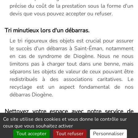
précise du coût de la prestation sous la forme d'un
devis que vous pouvez accepter ou refuser.
Tri minutieux lors d'un débarras.
Le tri rigoureux des objets est crucial pour assurer
le succès d'un débarras à Saint-Éman, notamment
en cas de syndrome de Diogène. Nous ne nous
limitons pas à charger tout dans une benne, mais
séparons les objets de valeur de ceux pouvant être
redistribués à des associations caritatives. Le
recyclage est un aspect fondamental de nos
débarras Diogène.
Nettoyez votre espace avec notre service de
débarras de meubles professionnel
Ce site utilise des cookies et vous donne le contrôle sur
ceux que vous souhaitez activer
Nous comprenons que gérer le débarras des
Tout accepter
Tout refuser
Personnaliser
meubles en tant que particulier peut s'avérer