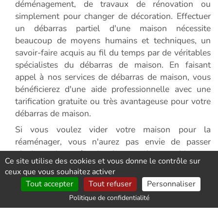
déménagement, de travaux de rénovation ou
simplement pour changer de décoration. Effectuer
un débarras partiel d'une maison nécessite
beaucoup de moyens humains et techniques, un
savoir-faire acquis au fil du temps par de véritables
spécialistes du débarras de maison. En faisant
appel à nos services de débarras de maison, vous
bénéficierez d'une aide professionnelle avec une
tarification gratuite ou très avantageuse pour votre
débarras de maison.
Si vous voulez vider votre maison pour la
réaménager, vous n'aurez pas envie de passer
plusieurs jours à trier les nombreux objets et
Ce site utilise des cookies et vous donne le contrôle sur
surtout à aller et venir à la déchetterie. Trouver une
ceux que vous souhaitez activer
logistique adaptée peut être difficile pour un
Tout accepter
Tout refuser
Personnaliser
particulier, mais un professionnel du débarras de
Politique de confidentialité
maison dispose des moyens nécessaires. N'hésitez
donc pas à faire appel à une société spécialisée en