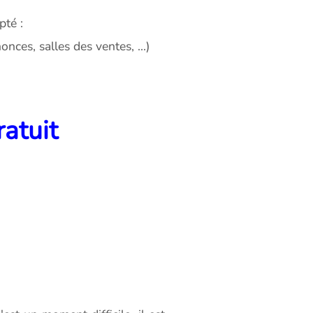
pté :
nces, salles des ventes, ...)
ratuit