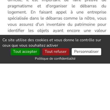
pragmatisme et d'organiser le débarras du
logement. En faisant appel à une entreprise
spécialisée dans le débarras comme la nôtre, vous
vous assurez d'un inventaire du patrimoine pour
identifier les objets ayant encore une valeur
nominale et ceux qui doivent être jetés à la
Ce site utilise des cookies et vous donne le contrôle sur
déchetterie. Cet inventaire est également utile pour
ceux que vous souhaitez activer
évaluer précisément le coût de la prestation sous la
Tout accepter
Tout refuser
Personnaliser
forme d'un devis que vous êtes libre d'accepter ou
Politique de confidentialité
de refuser.
La clé d'un débarras efficace : un tri méticuleux
Le tri efficace des objets est essentiel dans la
réussite d'un débarras lié à la syllogomanie. C'est
pourquoi nous ne nous limitons pas à simplement
jeter tout dans une benne, nous faisons la
distinction entre ce qui peut être revendu et ce qui