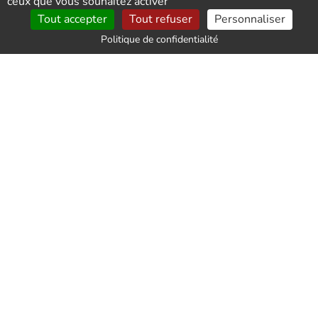
ceux que vous souhaitez activer
Tout accepter
Tout refuser
Personnaliser
Politique de confidentialité
Service impeccable et
personnel souriant et poli. Je
recommande les yeux fermés.
Merci pour votre travail.
Par
CHEUTIN
le 2026-01-19
Équipe
sympathique,professionnelle
et très efficace. Nous avons
apprécié votre délicatesse.
Merci à vous.
Par
Hillion Anne
le 2025-12-17