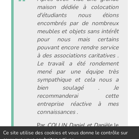
maison dédiée à colocation
d'étudiants nous étions
encombrés par de nombreux
meubles et objets sans intérêt
pour nous mais certains
pouvant encore rendre service
à des associations caritatives .
Le travail a été rondement
mené par une équipe très
sympathique et cela nous a
bien soulagé . Je
recommanderai cette
entreprise réactive à mes
connaissances .
Par
COLLIN Daniel et Danièle
le
2026-01-29
Ce site utilise des cookies et vous donne le contrôle sur