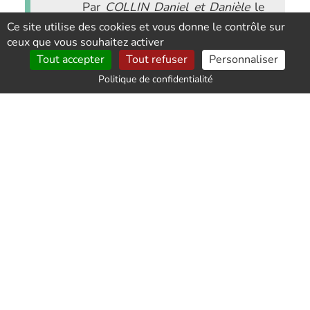
Par
COLLIN Daniel et Danièle
le
2026-01-29
Ce site utilise des cookies et vous donne le contrôle sur
ceux que vous souhaitez activer
Tout accepter
Tout refuser
Personnaliser
Politique de confidentialité
Service impeccable et
personnel souriant et poli. Je
recommande les yeux fermés.
Merci pour votre travail.
Par
CHEUTIN
le 2026-01-19
Équipe
sympathique,professionnelle
et très efficace. Nous avons
apprécié votre délicatesse.