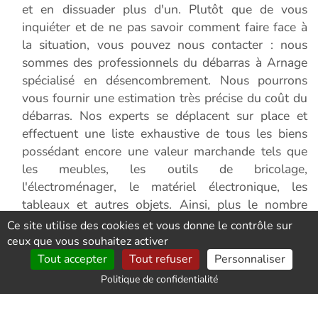
et en dissuader plus d'un. Plutôt que de vous
inquiéter et de ne pas savoir comment faire face à
la situation, vous pouvez nous contacter : nous
sommes des professionnels du débarras à Arnage
spécialisé en désencombrement. Nous pourrons
vous fournir une estimation très précise du coût du
débarras. Nos experts se déplacent sur place et
effectuent une liste exhaustive de tous les biens
possédant encore une valeur marchande tels que
les meubles, les outils de bricolage,
l'électroménager, le matériel électronique, les
tableaux et autres objets. Ainsi, plus le nombre
d'objets qui peuvent être revendus s'accumule, plus
Ce site utilise des cookies et vous donne le contrôle sur
la facture finale diminue. Il est donc possible de
ceux que vous souhaitez activer
bénéficier d'un débarras à Arnage gratuit. Si vous
Tout accepter
Tout refuser
Personnaliser
voulez savoir si vous pouvez en bénéficier,
Politique de confidentialité
contactez-nous dès maintenant.