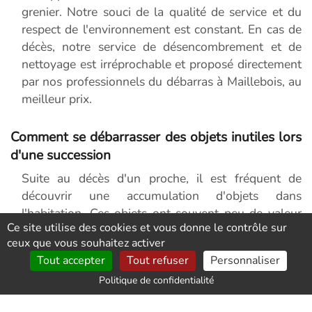
grenier. Notre souci de la qualité de service et du
respect de l'environnement est constant. En cas de
décès, notre service de désencombrement et de
nettoyage est irréprochable et proposé directement
par nos professionnels du débarras à Maillebois, au
meilleur prix.
Comment se débarrasser des objets inutiles lors
d'une succession
Suite au décès d'un proche, il est fréquent de
découvrir une accumulation d'objets dans
l'habitation. Ces objets ont souvent peu de valeur
Ce site utilise des cookies et vous donne le contrôle sur
pour les héritiers, qui souhaitent s'en débarrasser
ceux que vous souhaitez activer
rapidement. Dans ce contexte, notre entreprise,
Tout accepter
Tout refuser
Personnaliser
spécialisée dans le débarras de succession, peut
Politique de confidentialité
intervenir pour retirer les objets sans valeur
nominale, et les envoyer soit à des associations