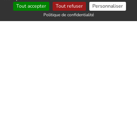
Tout accepter
Tout refuser
Personnaliser
la logistique.
Politique de confidentialité
La préparation d'une vente immobilière : vider le
logement d'un défunt
Si vous avez récemment subi un décès dans votre
famille, vous avez probablement déjà retiré les
biens qui avaient une valeur sentimentale pour
vous et les avez ramenés chez vous. Cependant, il
se peut qu'il vous reste encore des meubles, des
objets et des appareils électroménagers dont vous
devez vous débarrasser. Dans ce cas, n'hésitez pas
à nous contacter pour un débarras à Moustoir-Ac
et obtenir un devis économique. Nos
professionnels sérieux et compétents se chargeront
de vider votre maison à Moustoir-Ac en un
minimum de temps, sans que vous ayez à
démonter ou retirer quoi que ce soit vous-même.