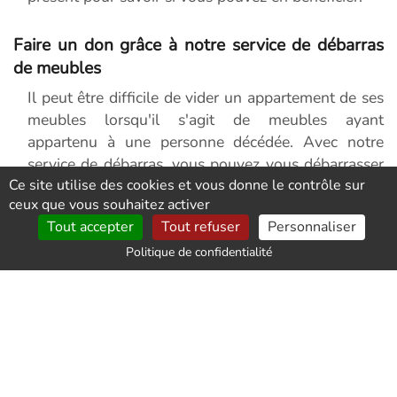
Faire un don grâce à notre service de débarras
de meubles
Il peut être difficile de vider un appartement de ses
meubles lorsqu'il s'agit de meubles ayant
appartenu à une personne décédée. Avec notre
service de débarras, vous pouvez vous débarrasser
Ce site utilise des cookies et vous donne le contrôle sur
efficacement des meubles encombrants tout en
ceux que vous souhaitez activer
faisant un geste en les donnant à des associations
Tout accepter
Tout refuser
Personnaliser
caritatives comme Emmaüs ou les Restos du Coeur.
Politique de confidentialité
Service de débarras de meubles : profiter de la
facilité
Vider votre appartement de ses meubles
encombrants n'a jamais été aussi simple grâce à
notre service de débarras. Nous sommes une