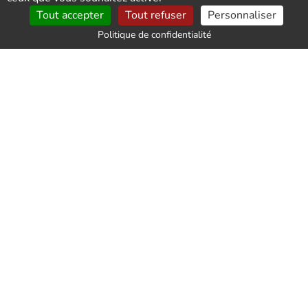
Tout accepter
Tout refuser
Personnaliser
vos désirs, y compris les meubles endommagés qui
seront directement déposés à la déchetterie.
Politique de confidentialité
Opération de débarras avec un tri rigoureux
La clé du succès pour vider un appartement réside
dans un tri rigoureux des objets. Il ne suffit pas
simplement de tout jeter dans une benne et de
l'envoyer dans un centre de tri. Il est nécessaire de
séparer les matériaux en fonction de leur valeur de
revente et de leur potentiel de redistribution à des
organismes caritatifs. Le recyclage est une priorité
et nous sommes très conscients de son importance.
Demandez votre devis gratuit pour un débarras
à Saint-Denis
Si vous voulez vider votre appartement de manière