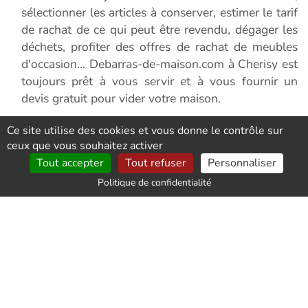
sélectionner les articles à conserver, estimer le tarif
de rachat de ce qui peut être revendu, dégager les
déchets, profiter des offres de rachat de meubles
d'occasion... Debarras-de-maison.com à Cherisy est
toujours prêt à vous servir et à vous fournir un
devis gratuit pour vider votre maison.
Ce site utilise des cookies et vous donne le contrôle sur
Débarrassez-vous des meubles encombrants
ceux que vous souhaitez activer
grâce au service de débarras de meubles
Tout accepter
Tout refuser
Personnaliser
Comme particulier, vider votre maison des meubles
Politique de confidentialité
encombrants peut être difficile sans un véhicule
adapté. Même si vous avez une voiture de grande
taille, elle ne sera sans doute pas suffisante pour
transporter les meubles lourds. C'est pourquoi nos
services de débarras de meubles sont la solution
idéale pour vider votre maison des meubles
encombrants, car organiser soit même un débarras